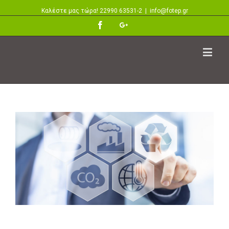
Καλέστε μας τώρα! 22990 63531-2
|
info@fotep.gr
Facebook
Google+